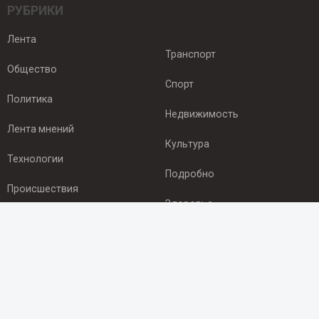
РУБРИКИ
Лента
Транспорт
Общество
Спорт
Политика
Недвижимость
Лента мнений
Культура
Технологии
Подробно
Происшествия
Здоровье
Экономика
ПОДПИСКА
Подпишись на рассылку NEWSROOM24
и будь
в курсе новостей в своём городе: