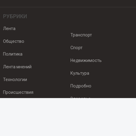
РУБРИКИ
Лента
Транспорт
Общество
Спорт
Политика
Недвижимость
Лента мнений
Культура
Технологии
Подробно
Происшествия
Здоровье
Экономика
ПОДПИСКА
Подпишись на рассылку NEWSROOM24
и будь
в курсе новостей в своём городе: