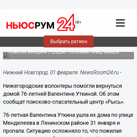
Общество
01.02.2021
18:42
Ушедшую из дома в тапочках
Выбрать регион
нижегородку разыскали за час
Пожилая женщина страдает болезнью Альцгеймера.
Нижний Новгород. 01 февраля. NewsRoom24.ru -
Нижегородские волонтеры помогли вернуться
домой 76-летней Валентине Уткиной. Об этом
сообщат поисково-спасательный центр «Рысь».
76-летная Валентина Уткина ушла из дома по улице
Менделеева в Ленинском районе 31 января и
пропала. Ситуацию осложняло то, что пожилая