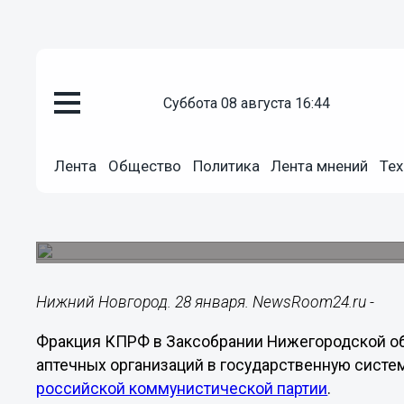
суббота 08 августа 16:44
Общество
28.01.2021
10:45
Лента
Общество
Политика
Лента мнений
Тех
НРО КПРФ предложило вернуть
систему здравоохранения
Коммунисты внесли проект обращения к правит
Нижний Новгород. 28 января. NewsRoom24.ru -
Фракция КПРФ в Заксобрании Нижегородской об
аптечных организаций в государственную систе
российской коммунистической партии
.