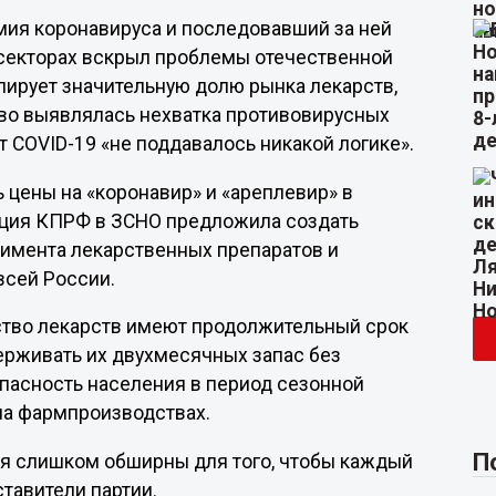
мия коронавируса и последовавший за ней
 секторах вскрыл проблемы отечественной
олирует значительную долю рынка лекарств,
ово выявлялась нехватка противовирусных
т COVID-19 «не поддавалось никакой логике».
 цены на «коронавир» и «ареплевир» в
акция КПРФ в ЗСНО предложила создать
имента лекарственных препаратов и
всей России.
тво лекарств имеют продолжительный срок
держивать их двухмесячных запас без
опасность населения в период сезонной
 на фармпроизводствах.
П
я слишком обширны для того, чтобы каждый
ставители партии.