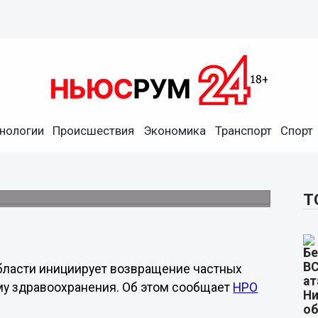
нологии
Происшествия
Экономика
Транспорт
Спорт
 аптеки в государственную
ельству РФ в ЗСНО.
Т
ласти инициирует возвращение частных
му здравоохранения. Об этом сообщает
НРО