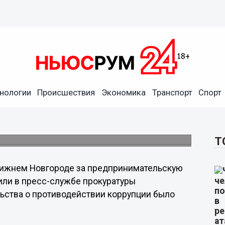
роде уволили за
нологии
Происшествия
Экономика
Транспорт
Спорт
ность
аконодательства о противодействии
Т
Нижнем Новгороде за предпринимательскую
или в пресс-службе прокуратуры
ьства о противодействии коррупции было