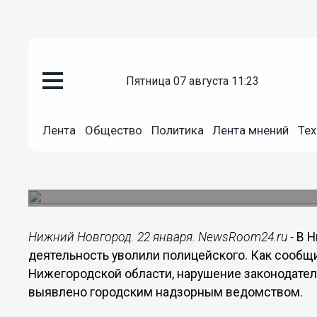
Общество
пятница 07 августа 11:23
22.01.2021
20:57
Полицейского в Нижнем Новго
Лента
Общество
Политика
Лента мнений
Тех
предпринимательскую деятель
Проверку соблюдения сотрудниками полиции з
коррупции провела городская прокуратура.
Нижний Новгород. 22 января. NewsRoom24.ru -
В 
деятельность уволили полицейского. Как сообщ
Нижегородской области, нарушение законодател
выявлено городским надзорным ведомством.