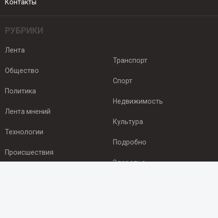
Контакты
РУБРИКИ
Лента
Транспорт
Общество
Спорт
Политика
Недвижимость
Лента мнений
Культура
Технологии
Подробно
Происшествия
Здоровье
Экономика
ПОДПИСКА
Подпишись на рассылку NEWSROOM24
и будь
в курсе новостей в своём городе: