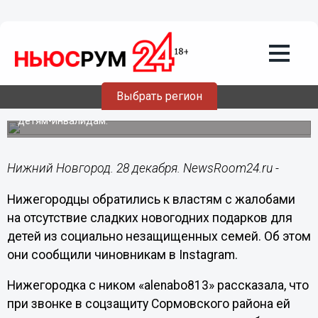
Общество
28.12.2020
15:28
Нижегородцы возмущены
отсутствием подарков для социально
незащищенных детей
Выбрать регион
Новогодние наборы сладостей якобы положены только
детям-инвалидам.
Нижний Новгород. 28 декабря. NewsRoom24.ru -
Нижегородцы обратились к властям с жалобами
на отсутствие сладких новогодних подарков для
детей из социально незащищенных семей. Об этом
они сообщили чиновникам в Instagram.
Нижегородка с ником «alenabo813» рассказала, что
при звонке в соцзащиту Сормовского района ей