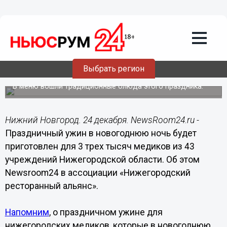
Общество
24.12.2020
17:48
Новогодний ужин приготовят для 3
Выбрать регион
тысяч нижегородских медиков
В меню вошли традиционные блюда этого праздника.
Нижний Новгород. 24 декабря. NewsRoom24.ru -
Праздничный ужин в новогоднюю ночь будет
приготовлен для 3 трех тысяч медиков из 43
учреждений Нижегородской области. Об этом
Newsroom24 в ассоциации «Нижегородский
ресторанный альянс».
Напомним
, о праздничном ужине для
нижегородских медиков, которые в новогоднюю