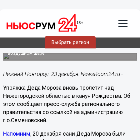
Общество
23.12.2020
19:34
Дед Мороз пролетит над
Нижегородской областью в канун
Рождества
Выбрать регион
Новогодний волшебник поднимется в небо на
воздушном шаре.
Нижний Новгород. 23 декабря. NewsRoom24.ru -
Упряжка Деда Мороза вновь пролетит над
Нижегородской областью в канун Рождества. Об
этом сообщает пресс-служба регионального
правительства со ссылкой на администрацию
г.о.Семеновский.
Напомним
, 20 декабря сани Деда Мороза были