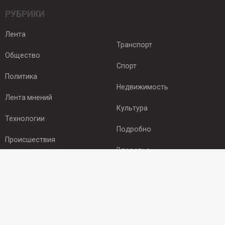
РУБРИКИ
Лента
Транспорт
Общество
Спорт
Политика
Недвижимость
Лента мнений
Культура
Технологии
Подробно
Происшествия
Здоровье
Экономика
ПОДПИСКА
Подпишись на рассылку NEWSROOM24
и будь
в курсе новостей в своём городе: