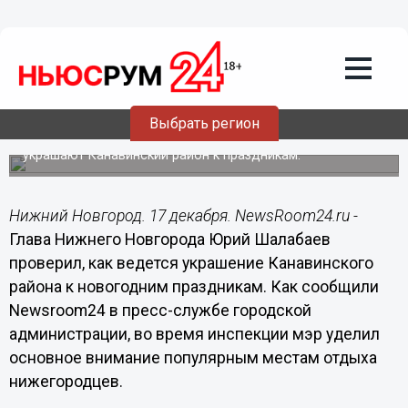
Общество
17.12.2020
19:56
Канавинский район украсят к Новому
году
Выбрать регион
Глава Нижнего Новгорода Юрий Шалабаев проверил, как
украшают Канавинский район к праздникам.
Нижний Новгород. 17 декабря. NewsRoom24.ru -
Глава Нижнего Новгорода Юрий Шалабаев
проверил, как ведется украшение Канавинского
района к новогодним праздникам. Как сообщили
Newsroom24 в пресс-службе городской
администрации, во время инспекции мэр уделил
основное внимание популярным местам отдыха
нижегородцев.