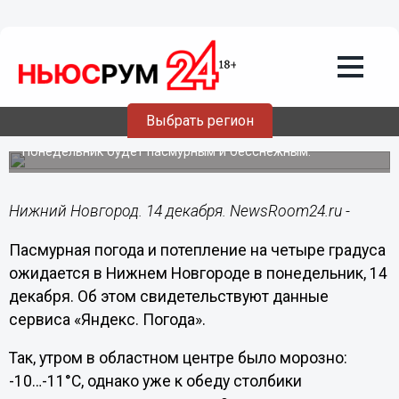
Общество
14.12.2020
10:47
Потепление до -7°С ожидается в
Нижнем Новгороде к вечеру 14
Выбрать регион
декабря
Понедельник будет пасмурным и бесснежным.
Нижний Новгород. 14 декабря. NewsRoom24.ru -
Пасмурная погода и потепление на четыре градуса
ожидается в Нижнем Новгороде в понедельник, 14
декабря. Об этом свидетельствуют данные
сервиса «Яндекс. Погода».
Так, утром в областном центре было морозно:
-10…-11°С, однако уже к обеду столбики