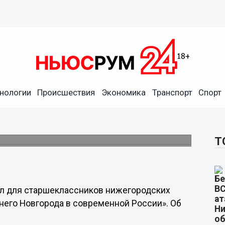
урок для 3,5 тысячи
нологии
Происшествия
Экономика
Транспорт
Спорт
е Нижнего Новгорода в современной
Т
л для старшеклассников нижегородских
жнего Новгорода в современной России». Об