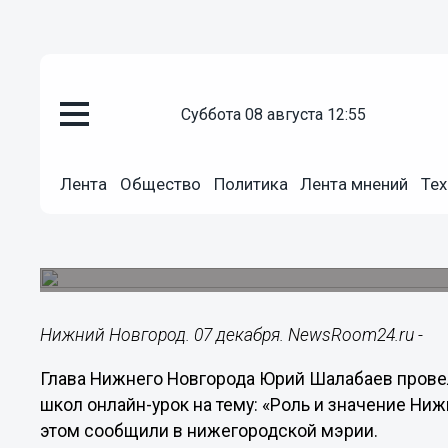
Общество
суббота 08 августа 12:55
07.12.2020
16:00
Юрий Шалабаев провел онлайн-
Лента
Общество
Политика
Лента мнений
Тех
нижегородских школьников
Встреча была посвящена теме «Роль и значени
России».
Нижний Новгород. 07 декабря. NewsRoom24.ru -
Глава Нижнего Новгорода Юрий Шалабаев прове
школ онлайн-урок на тему: «Роль и значение Ни
этом сообщили в нижегородской мэрии.