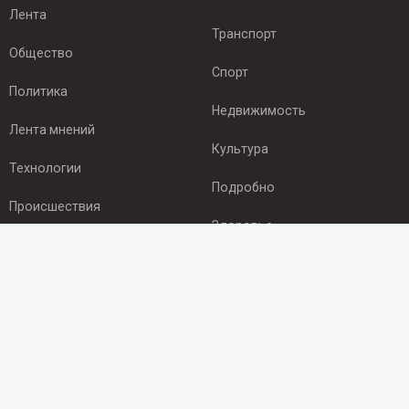
Лента
Транспорт
Общество
Спорт
Политика
Недвижимость
Лента мнений
Культура
Технологии
Подробно
Происшествия
Здоровье
Экономика
ПОДПИСКА
Подпишись на рассылку NEWSROOM24
и будь
в курсе новостей в своём городе:
Подписаться