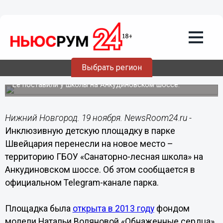
Общество
19.11.2020
12:02
Детскую площадку Водяновой
перенесли за пределы нижегородской
Выбрать регион
«Швейцарии»
Ее поставили у школы на Анкудиновском шоссе.
Нижний Новгород. 19 ноября. NewsRoom24.ru -
Инклюзивную детскую площадку в парке
Швейцария перенесли на новое место –
территорию ГБОУ «Санаторно-лесная школа» на
Анкудиновском шоссе. Об этом сообщается в
официальном Telegram-канале парка.
Площадка была
открыта в 2013 году
фондом
модели Натальи Водяновой «Обнаженные сердца»