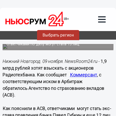
Общество
09.11.2020
10:32
АСВ требует взыскать с экс-
руководства Радиотехбанка 1,9 млрд
Выбрать регион
рублей
Ответчиками по делу могут стать 13 лиц.
Нижний Новгород. 09 ноября. NewsRoom24.ru -
1,9
млрд рублей хотят взыскать с акционеров
Радиотехбанка. Как сообщает
Коммерсант
, с
соответствующим иском в Арбитраж
обратилось Агентство по страхованию вкладов
(АСВ).
Как пояснили в АСВ, ответчиками могут стать экс-
глава правления банка Павел Губкин и еще 12 лиц,