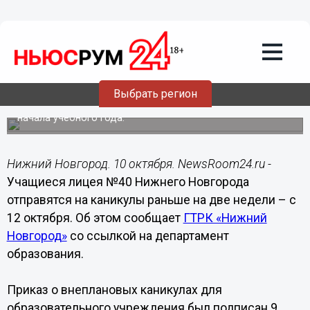
Общество
10.10.2020
16:35
Нижегородский лицей №40 отправили
на каникулы из-за коронавируса
Выбрать регион
Учащихся отправили отдыхать через 1,5 месяца после
начала учебного года.
Нижний Новгород. 10 октября. NewsRoom24.ru -
Учащиеся лицея №40 Нижнего Новгорода
отправятся на каникулы раньше на две недели – с
12 октября. Об этом сообщает
ГТРК «Нижний
Новгород»
со ссылкой на департамент
образования.
Приказ о внеплановых каникулах для
образовательного учреждения был подписан 9