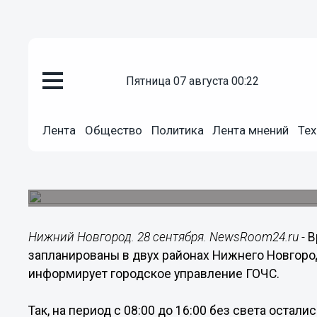
пятница 07 августа 00:22
Общество
28.09.2020
08:50
Лента
Общество
Политика
Лента мнений
Тех
Электричество отключили в дв
Новгорода
Представлен график плановых работ на 28 сент
Нижний Новгород. 28 сентября. NewsRoom24.ru -
В
запланированы в двух районах Нижнего Новгород
информирует городское управление ГОЧС.
Так, на период с 08:00 до 16:00 без света остал