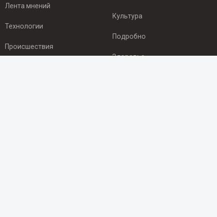
Лента мнений
Культура
Технологии
Подробно
Происшествия
Здоровье
Экономика
ПОДПИСКА
Подпишись на рассылку NEWSROOM24
и будь
в курсе новостей в своём городе:
Подписаться
© 2012 - 2025 ООО "Ньюсрум" (ИА Newsroom24 (Ньюсрум24).
Учредитель — ООО "Ньюсрум"
Свидетельство о регистрации СМИ ИА № ФС 77 - 45920 от 22.07.2011г.
выдано Федеральной службой по надзору в сфере связи,
информационных технологий и массовый коммуникаций.