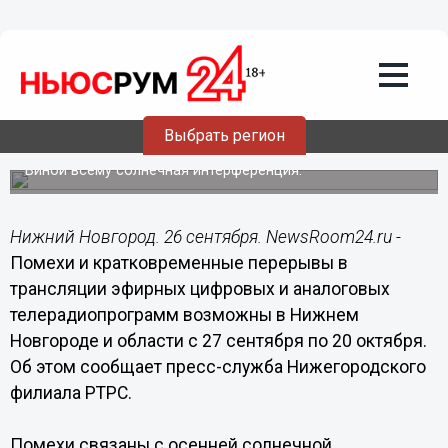
Общество
26.09.2020
11:02
В Нижегородской области возможны
помехи в телевещании на протяжении
Выбрать регион
трех недель
Виной всему солнечная интерференция.
Нижний Новгород. 26 сентября. NewsRoom24.ru -
Помехи и кратковременные перерывы в
трансляции эфирных цифровых и аналоговых
телерадиопрограмм возможны в Нижнем
Новгороде и области с 27 сентября по 20 октября.
Об этом сообщает пресс-служба Нижегородского
филиала РТРС.
Помехи связаны с осенней солнечной