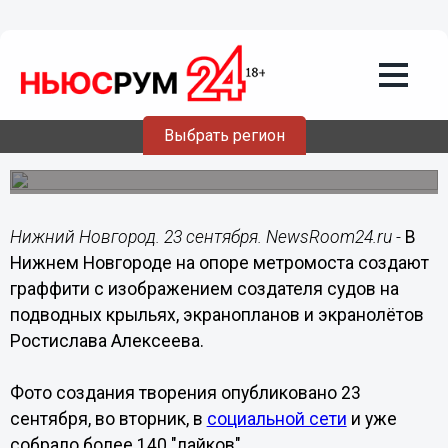
Общество
23.09.2020
23:05
Граффити с Ростиславом Алексеевым
появится на опоре Метромоста.
Выбрать регион
Фото граффити опубликовано в социальных сетях.
Нижний Новгород. 23 сентября. NewsRoom24.ru -
В
Нижнем Новгороде на опоре метромоста создают
граффити с изображением создателя судов на
подводных крыльях, экранопланов и экранолётов
Ростислава Алексеева.
Фото создания творения опубликовано 23
сентября, во вторник, в
социальной сети
и уже
собрало более 140 "лайков".