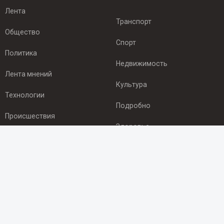
Лента
Транспорт
Общество
Спорт
Политика
Недвижимость
Лента мнений
Культура
Технологии
Подробно
Происшествия
Здоровье
Экономика
ПОДПИСКА
Подпишись на рассылку NEWSROOM24
и будь
в курсе новостей в своём городе: