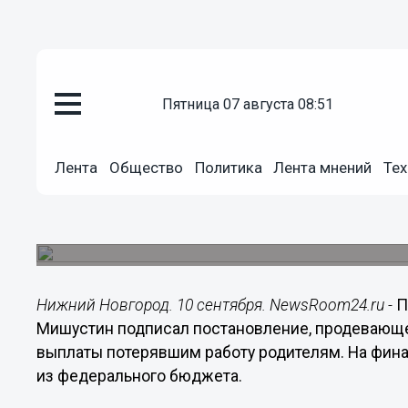
пятница 07 августа 08:51
Общество
Лента
Общество
Политика
Лента мнений
Тех
10.09.2020
00:01
Выплаты на детей для безрабо
Размер выплаты составит по 3 тысячи рублей в
Нижний Новгород. 10 сентября. NewsRoom24.ru -
П
Мишустин подписал постановление, продевающе
выплаты потерявшим работу родителям. На фин
из федерального бюджета.