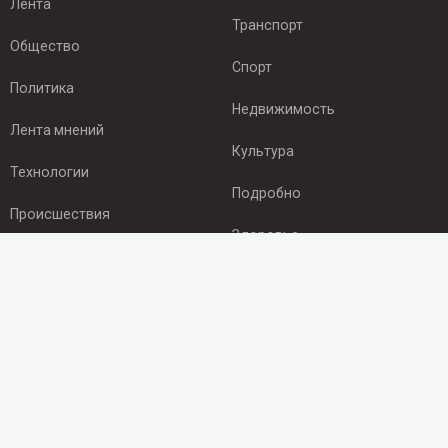
Лента
Транспорт
Общество
Спорт
Политика
Недвижимость
Лента мнений
Культура
Технологии
Подробно
Происшествия
Здоровье
Экономика
ПОДПИСКА
Подпишись на рассылку NEWSROOM24
и будь
в курсе новостей в своём городе:
Подписаться