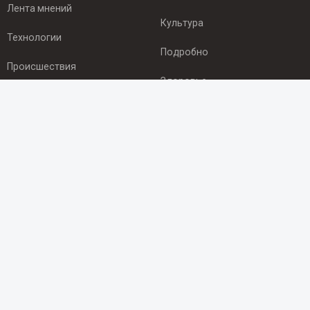
Лента мнений
Культура
Технологии
Подробно
Происшествия
Здоровье
Экономика
ПОДПИСКА
Подпишись на рассылку NEWSROOM24
и будь
в курсе новостей в своём городе:
Подписаться
© 2012 - 2025 ООО "Ньюсрум" (ИА Newsroom24 (Ньюсрум24).
Учредитель — ООО "Ньюсрум"
Свидетельство о регистрации СМИ ИА № ФС 77 - 45920 от 22.07.2011г.
выдано Федеральной службой по надзору в сфере связи,
информационных технологий и массовый коммуникаций.