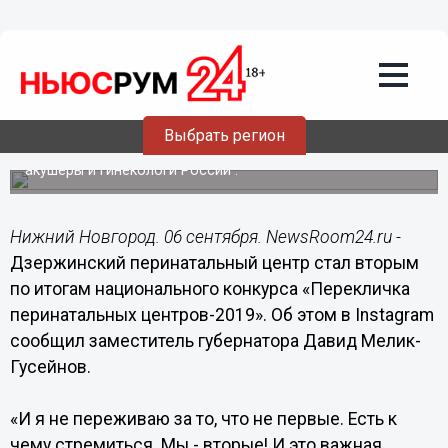
Общество
06.09.2020
17:01
Дзержинский перинатальный центр
стал вторым в общероссийском
рейтинге
Выбрать регион
Экспертами конкурса выступили ведущие неонатологи,
акушеры и гинекологи России .
Нижний Новгород. 06 сентября. NewsRoom24.ru -
Дзержинский перинатальный центр стал вторым
по итогам национального конкурса «Перекличка
перинатальных центров-2019». Об этом в Instagram
сообщил заместитель губернатора Давид Мелик-
Гусейнов.
«И я не переживаю за то, что не первые. Есть к
чему стремиться. Мы - вторые! И это важная