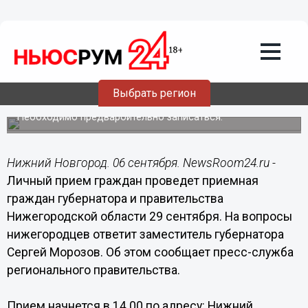
Общество
06.09.2020
14:38
Заместитель губернатора
Нижегородской области проведет
Выбрать регион
личный прием граждан
Необходимо предвароительно записаться.
Нижний Новгород. 06 сентября. NewsRoom24.ru -
Личный прием граждан проведет приемная
граждан губернатора и правительства
Нижегородской области 29 сентября. На вопросы
нижегородцев ответит заместитель губернатора
Сергей Морозов. Об этом сообщает пресс-служба
регионального правительства.
Прием начнется в 14.00 по адресу: Нижний