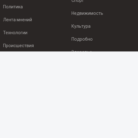
Спорт
Политика
Недвижимость
Лента мнений
Культура
Технологии
Подробно
Происшествия
Здоровье
Экономика
ПОДПИСКА
Подпишись на рассылку NEWSROOM24
и будь
в курсе новостей в своём городе:
Подписаться
© 2012 - 2025 ООО "Ньюсрум" (ИА Newsroom24 (Ньюсрум24).