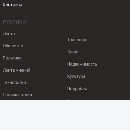
Контакты
РУБРИКИ
Лента
Транспорт
Общество
Спорт
Политика
Недвижимость
Лента мнений
Культура
Технологии
Подробно
Происшествия
Здоровье
Экономика
ПОДПИСКА
Подпишись на рассылку NEWSROOM24
и будь
в курсе новостей в своём городе: