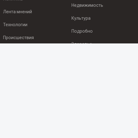
Недвижимость
Лента мнений
Культура
Технологии
Подробно
Происшествия
Здоровье
Экономика
ПОДПИСКА
Подпишись на рассылку NEWSROOM24
и будь
в курсе новостей в своём городе:
Подписаться
© 2012 - 2025 ООО "Ньюсрум" (ИА Newsroom24 (Ньюсрум24).
Учредитель — ООО "Ньюсрум"
Свидетельство о регистрации СМИ ИА № ФС 77 - 45920 от 22.07.2011г.