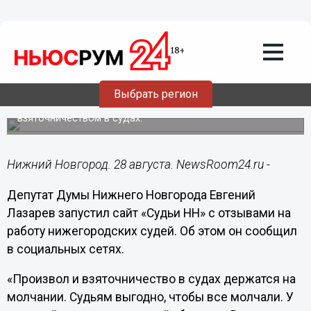
Общество
28.08.2020
11:58
Лазарев запустил сайт о
нижегородских судьях
Выбрать регион
Проект призван бороться с произволом и
взяточничеством в судах.
Нижний Новгород. 28 августа. NewsRoom24.ru -
Депутат Думы Нижнего Новгорода Евгений
Лазарев запустил сайт «Судьи НН» с отзывами на
работу нижегородских судей. Об этом он сообщил
в социальных сетях.
«Произвол и взяточничество в судах держатся на
молчании. Судьям выгодно, чтобы все молчали. У