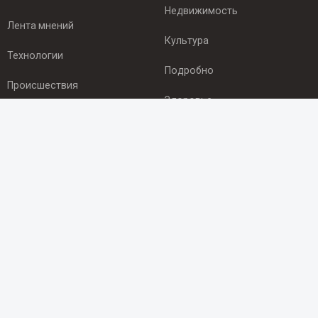
Недвижимость
Лента мнений
Культура
Технологии
Подробно
Происшествия
Здоровье
Экономика
ПОДПИСКА
Подпишись на рассылку NEWSROOM24
и будь
в курсе новостей в своём городе:
Подписаться
© 2012 - 2025 ООО "Ньюсрум" (ИА Newsroom24 (Ньюсрум24).
Учредитель — ООО "Ньюсрум"
Свидетельство о регистрации СМИ ИА № ФС 77 - 45920 от 22.07.2011г.