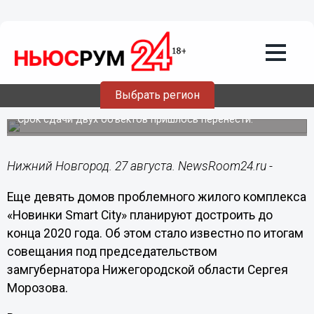
Общество
27.08.2020
10:59
Девять домов в ЖК «Новинки Smart
Выбрать регион
City» достроят в 2020 году
Срок сдачи двух объектов пришлось перенести.
Нижний Новгород. 27 августа. NewsRoom24.ru -
Еще девять домов проблемного жилого комплекса
«Новинки Smart City» планируют достроить до
конца 2020 года. Об этом стало известно по итогам
совещания под председательством
замгубернатора Нижегородской области Сергея
Морозова.