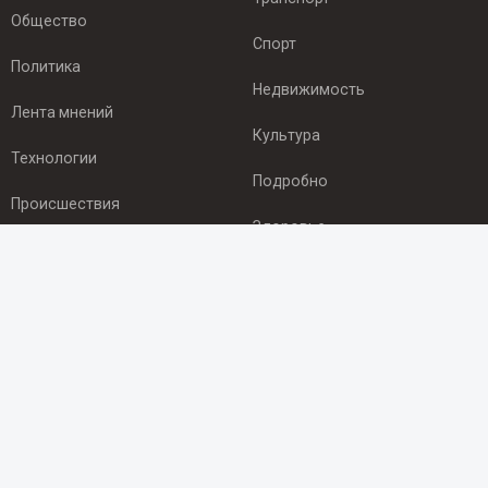
Общество
Спорт
Политика
Недвижимость
Лента мнений
Культура
Технологии
Подробно
Происшествия
Здоровье
Экономика
ПОДПИСКА
Подпишись на рассылку NEWSROOM24
и будь
в курсе новостей в своём городе:
Подписаться