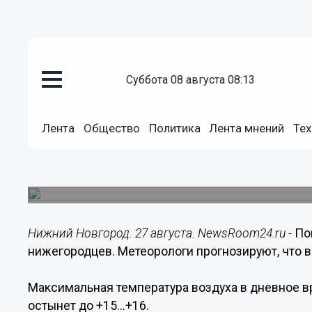
суббота 08 августа 08:13
Общество
Лента
Общество
Политика
Лента мнений
Тех
27.08.2020
06:35
Пасмурный день ждет нижего
Днем в четверг воздух прогреется до 21 градус
Нижний Новгород. 27 августа. NewsRoom24.ru -
По
нижегородцев. Метеорологи прогнозируют, что в
Максимальная температура воздуха в дневное вр
остынет до +15...+16.