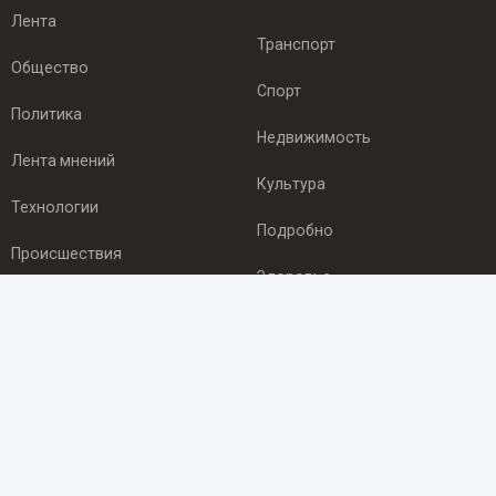
Лента
Транспорт
Общество
Спорт
Политика
Недвижимость
Лента мнений
Культура
Технологии
Подробно
Происшествия
Здоровье
Экономика
ПОДПИСКА
Подпишись на рассылку NEWSROOM24
и будь
в курсе новостей в своём городе: