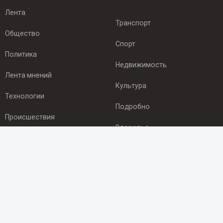
Лента
Транспорт
Общество
Спорт
Политика
Недвижимость
Лента мнений
Культура
Технологии
Подробно
Происшествия
Здоровье
Экономика
ПОДПИСКА
Подпишись на рассылку NEWSROOM24
и будь
в курсе новостей в своём городе: