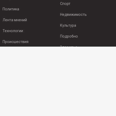
Спорт
Политика
Недвижимость
Лента мнений
Культура
Технологии
Подробно
Происшествия
Здоровье
Экономика
ПОДПИСКА
Подпишись на рассылку NEWSROOM24
и будь
в курсе новостей в своём городе:
Подписаться