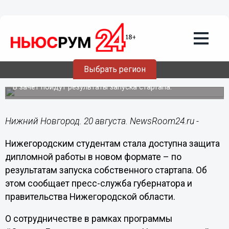
Общество
20.08.2020
11:46
Нижегородские студенты защитят
Выбрать регион
дипломы в необычном формате
В зачет пойдут результаты запуска стартапа.
Нижний Новгород. 20 августа. NewsRoom24.ru -
Нижегородским студентам стала доступна защита
дипломной работы в новом формате – по
результатам запуска собственного стартапа. Об
этом сообщает пресс-служба губернатора и
правительства Нижегородской области.
О сотрудничестве в рамках программы