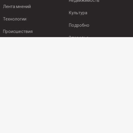
Недвижимость
Лента мнений
Культура
Технологии
Подробно
Происшествия
Здоровье
Экономика
ПОДПИСКА
Подпишись на рассылку NEWSROOM24
и будь
в курсе новостей в своём городе:
Подписаться
© 2012 - 2025 ООО "Ньюсрум" (ИА Newsroom24 (Ньюсрум24).
Учредитель — ООО "Ньюсрум"
Свидетельство о регистрации СМИ ИА № ФС 77 - 45920 от 22.07.2011г.
выдано Федеральной службой по надзору в сфере связи,