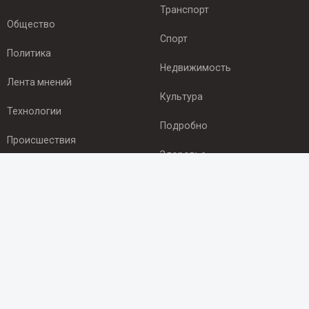
Транспорт
Общество
Спорт
Политика
Недвижимость
Лента мнений
Культура
Технологии
Подробно
Происшествия
Здоровье
Экономика
ПОДПИСКА
Подпишись на рассылку NEWSROOM24
и будь
в курсе новостей в своём городе:
Подписаться