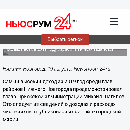
Общество
19.08.2020
17:53
Стали известны доходы глав
Выбрать регион
райадминистраций Нижнего Новгорода
Больше всех в 2019 году заработал Михаил Шатилов.
Нижний Новгород. 19 августа. NewsRoom24.ru -
Самый высокий доход за 2019 год среди глав
районов Нижнего Новгорода продемонстрировал
глава Приокской администрации Михаил Шатилов.
Это следует из сведений о доходах и расходах
чиновников, опубликованных на сайте городской
мэрии.