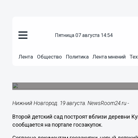
пятница 07 августа 14:54
Общество
Лента
Общество
Политика
Лента мнений
Тех
19.08.2020
21:47
Детсад на 280 мест появится в
Стоимость его строительства составляет свыше
Нижний Новгород. 19 августа. NewsRoom24.ru -
Второй детский сад построят вблизи деревни Куз
сообщается на портале госзакупок.