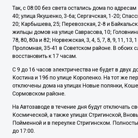
Так, с 08:00 без света остались дома по адреса
40; улица Якушенко, 3-6а; Сергачская, 1-20; Спасск
20; Карбышева, 25; Перевозская, 2-8 и Байкальск
жильцы домов на улице Саврасова, 10; Головнина,30 
78, 80, 80а и 82; Норвежская, 3, 4, 5, 7, 8, 9, 11, 13
Проломная, 35-41 в Советском районе. В обоих 
восстановить к 17 часам.
С 9 до 16 часов электричества не будет в двух 
Костина и 19б по улице Короленко. На тот же п
отключены дома на улицах Новые полянки, Коше
Сормовском районе.
На Автозаводе в течение дня будут отключать с
Космической, а также улицах Стригинской, Внов
Пойменной и в переулке Стригинском. Полность
до 17:00.