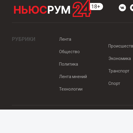
РУБРИКИ
Лента
Происшест
Общество
Экономика
Политика
Транспорт
Лента мнений
Спорт
Технологии
© 2012 - 2025 ООО "Ньюсрум" (ИА Newsroom24 (Ньюсрум24). Учр
Свидетельство о регистрации СМИ ИА № ФС 77 - 45920 от 22.07.
Главный редактор Эмилия Ткаченко. Адрес редакции: Нижний Новгор
Телефон: +79965565378, E-mail:
sales@newsroom24.ru
Все права на материалы, размещенные на сайте
www.newsroom24