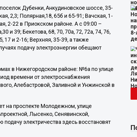
м поселок Дубенки, Анкудиновское шоссе, 35-
ая, 2,3; Полярная,18, 65б и 65-91; Вачская, 1-
ая, 2-22 в Приокском районе. А с 09:00 –
и 39; Бекетова, 68, 70, 70а, 72, 72а, 74, 76,
, 15, 17 и 2-16; Верхняя, 35-39, а также
случаях подачу электроэнергии обещают
домах в Нижегородском районе: №6а по улице
ериод времени от электроснабжения
вого, Алебастровой, Заливной и Унжинской в
вет на проспекте Молодежном, улице
ьпроектной, Лысенко, Сенявинской,
ю подачу электричества здесь восстановят
П