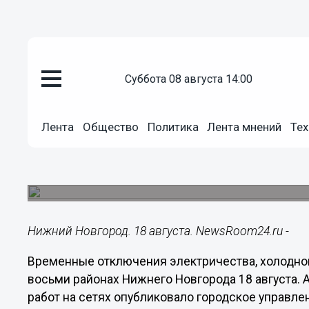
суббота 08 августа 14:00
Общество
Лента
Общество
Политика
Лента мнений
Тех
18.08.2020
10:31
Свет и воду отключили во все
Появился график плановых работ на 18 августа.
Нижний Новгород. 18 августа. NewsRoom24.ru -
Временные отключения электричества, холодной
восьми районах Нижнего Новгорода 18 августа.
работ на сетях опубликовало городское управле