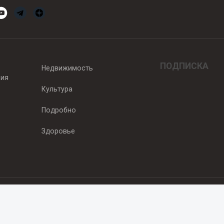
ПОДПИСКА
Недвижимость
вия
Культура
Подробно
Здоровье
едитель — ООО "Ньюсрум"
2011г. выдано Федеральной службой по надзору в сфере связи, информа
од, ул. Пискунова. 59, п.14, оф. 606
.ru
, охраняются в соответствии с законодательством РФ, в том числе 