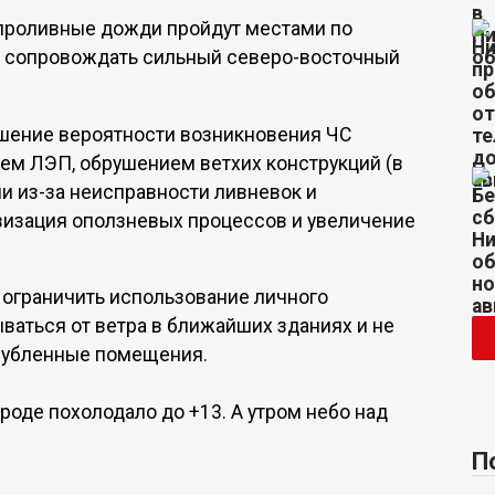
 проливные дожди пройдут местами по
ет сопровождать сильный северо-восточный
ышение вероятности возникновения ЧС
ем ЛЭП, обрушением ветхих конструкций (в
и из-за неисправности ливневок и
визация оползневых процессов и увеличение
ограничить использование личного
ываться от ветра в ближайших зданиях и не
аглубленные помещения.
городе похолодало до +13. А утром небо над
П