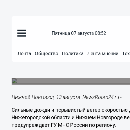
пятница 07 августа 08:52
Общество
13.08.2020
17:32
Лента
Общество
Политика
Лента мнений
Тех
Ливни с сильным ветром ожид
области
Об этом предупреждают в МЧС.
Нижний Новгород. 13 августа. NewsRoom24.ru -
Сильные дожди и порывистый ветер скоростью д
Нижегородской области и Нижнем Новгороде веч
предупреждает ГУ МЧС России по региону.