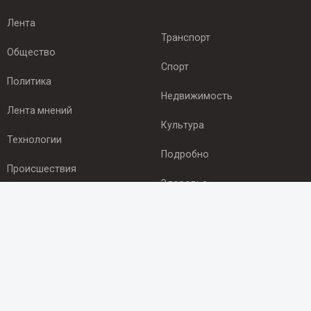
Лента
Транспорт
Общество
Спорт
Политика
Недвижимость
Лента мнений
Культура
Технологии
Подробно
Происшествия
Здоровье
Экономика
ПОДПИСКА
Подпишись на рассылку NEWSROOM24
и будь
в курсе новостей в своём городе: