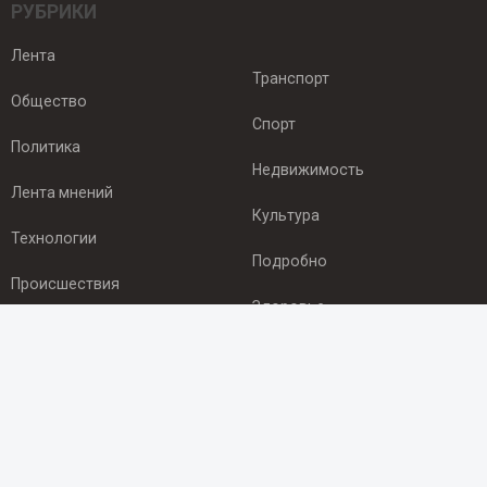
РУБРИКИ
Лента
Транспорт
Общество
Спорт
Политика
Недвижимость
Лента мнений
Культура
Технологии
Подробно
Происшествия
Здоровье
Экономика
ПОДПИСКА
Подпишись на рассылку NEWSROOM24
и будь
в курсе новостей в своём городе: