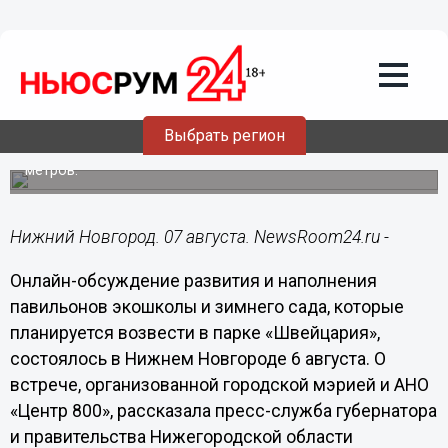
Общество
07.08.2020
17:40
Нижегородцам показали будущие
экошколу и зимний сад в «Швейцарии»
Выбрать регион
Общая площадь павильонов составит 675 квадратных
метров.
Нижний Новгород. 07 августа. NewsRoom24.ru -
Онлайн-обсуждение развития и наполнения
павильонов экошколы и зимнего сада, которые
планируется возвести в парке «Швейцария»,
состоялось в Нижнем Новгороде 6 августа. О
встрече, организованной городской мэрией и АНО
«Центр 800», рассказала пресс-служба губернатора
и правительства Нижегородской области