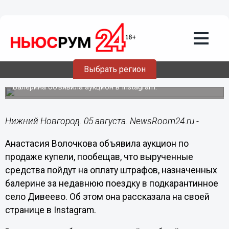
Общество
05.08.2020
18:38
Волочкова продает купель ради
Выбрать регион
оплаты «дивеевских» штрафов
Балерина объявила аукцион в Instagram.
Нижний Новгород. 05 августа. NewsRoom24.ru -
Анастасия Волочкова объявила аукцион по
продаже купели, пообещав, что вырученные
средства пойдут на оплату штрафов, назначенных
балерине за недавнюю поездку в подкарантинное
село Дивеево. Об этом она рассказала на своей
странице в Instagram.