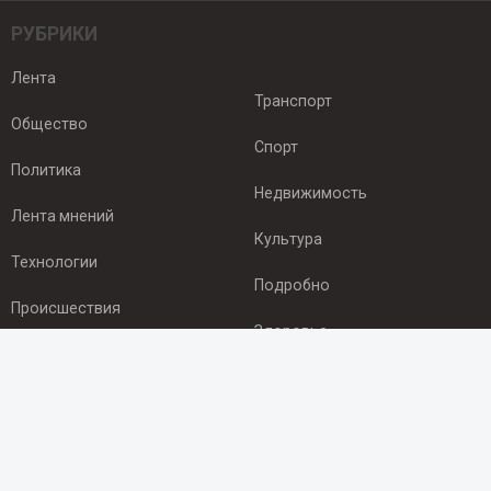
РУБРИКИ
Лента
Транспорт
Общество
Спорт
Политика
Недвижимость
Лента мнений
Культура
Технологии
Подробно
Происшествия
Здоровье
Экономика
ПОДПИСКА
Подпишись на рассылку NEWSROOM24
и будь
в курсе новостей в своём городе: