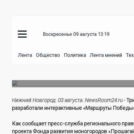
воскресенье 09 августа 13:19
Общество
03.08.2020
19:56
Лента
Общество
Политика
Лента мнений
Тех
«Маршруты Победы» разработа
Заволжье
Маршруты разработаны в рамках проекта Фонда
Нижний Новгород. 03 августа. NewsRoom24.ru -
Тр
разработали интерактивные «Маршруты Победы»
Как сообщает пресс-служба регионального прав
проекта Фонда развития моногородов «Прошагай