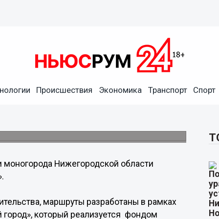
нологии
Происшествия
Экономика
Транспорт
Спорт
ли в Балахне, Навашине и
 развития моногородов «Прошагай город».
Т
и моногорода Нижегородской области
.
ительства, маршруты разработаны в рамках
 город», который реализуется фондом