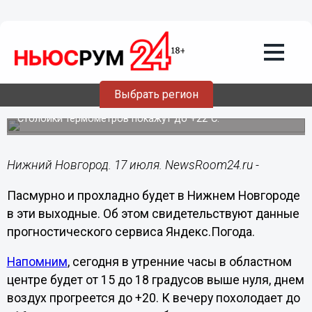
Общество
17.07.2020
10:29
Тучи закроют небо над Нижним
Выбрать регион
Новгородом в выходные
Столбики термометров покажут до +22°С.
Нижний Новгород. 17 июля. NewsRoom24.ru -
Пасмурно и прохладно будет в Нижнем Новгороде
в эти выходные. Об этом свидетельствуют данные
прогностического сервиса Яндекс.Погода.
Напомним
, сегодня в утренние часы в областном
центре будет от 15 до 18 градусов выше нуля, днем
воздух прогреется до +20. К вечеру похолодает до