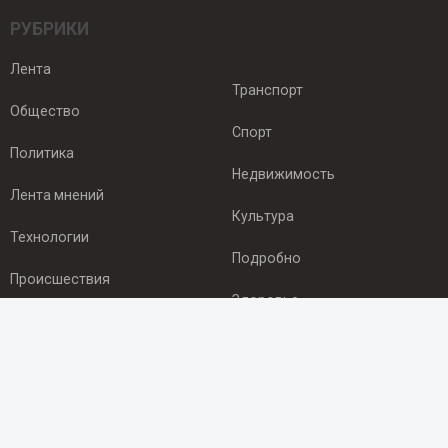
РУБРИКИ
Лента
Транспорт
Общество
Спорт
Политика
Недвижимость
Лента мнений
Культура
Технологии
Подробно
Происшествия
Здоровье
Экономика
ПОДПИСКА
Подпишись на рассылку NEWSROOM24
и будь
в курсе новостей в своём городе: