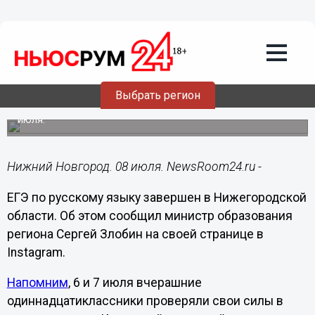
Общество
08.07.2020
09:57
Злобин подвел итоги проведения ЕГЭ
по русскому языку
Выбрать регион
Результаты экзамена будут известны нижегородцам 23
июля.
Нижний Новгород. 08 июля. NewsRoom24.ru -
ЕГЭ по русскому языку завершен в Нижегородской
области. Об этом сообщил министр образования
региона Сергей Злобин на своей странице в
Instagram.
Напомним
, 6 и 7 июля вчерашние
одиннадцатиклассники проверяли свои силы в