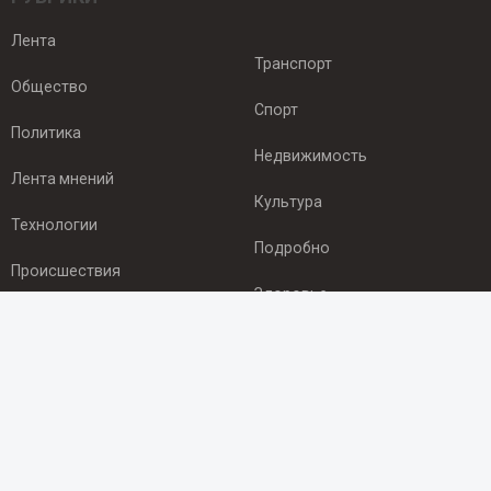
Лента
Транспорт
Общество
Спорт
Политика
Недвижимость
Лента мнений
Культура
Технологии
Подробно
Происшествия
Здоровье
Экономика
ПОДПИСКА
Подпишись на рассылку NEWSROOM24
и будь
в курсе новостей в своём городе: