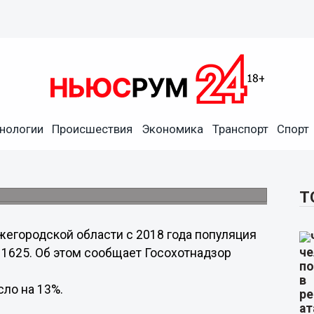
нологии
Происшествия
Экономика
Транспорт
Спорт
одской области увеличилась
нью.
Т
жегородской области с 2018 года популяция
о 1625. Об этом сообщает Госохотнадзор
ло на 13%.