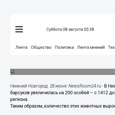
суббота 08 августа 05:38
Общество
28.06.2020
11:14
Лента
Общество
Политика
Лента мнений
Тех
Популяция барсуков в Нижегор
на 13%
Охотиться на этих животных можно только осе
Нижний Новгород. 28 июня. NewsRoom24.ru -
В Ни
барсуков увеличилась на 200 особей – с 1412 д
региона.
Таким образом, количество этих животных вырос