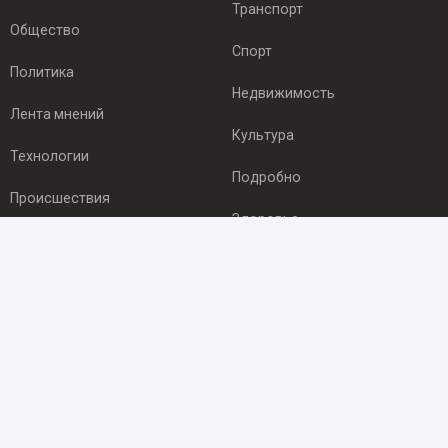
Транспорт
Общество
Спорт
Политика
Недвижимость
Лента мнений
Культура
Технологии
Подробно
Происшествия
Здоровье
Экономика
ПОДПИСКА
Подпишись на рассылку NEWSROOM24
и будь
в курсе новостей в своём городе:
Подписаться