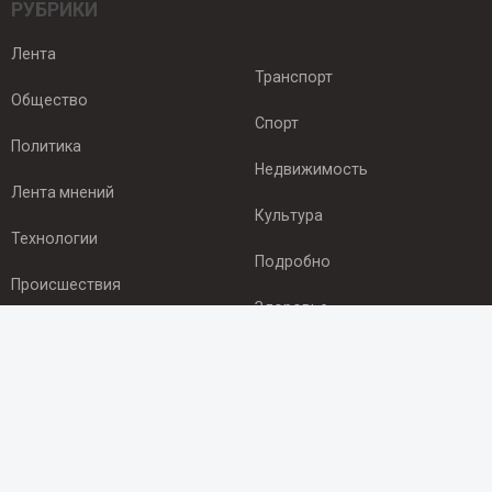
РУБРИКИ
Лента
Транспорт
Общество
Спорт
Политика
Недвижимость
Лента мнений
Культура
Технологии
Подробно
Происшествия
Здоровье
Экономика
ПОДПИСКА
Подпишись на рассылку NEWSROOM24
и будь
в курсе новостей в своём городе: