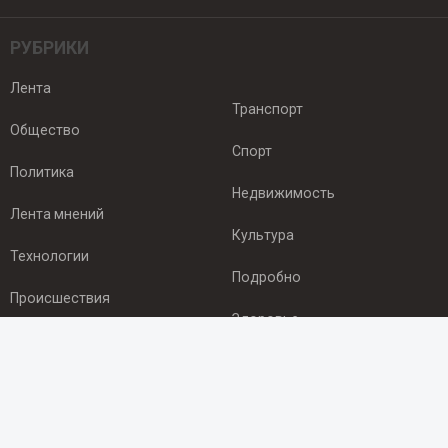
РУБРИКИ
Лента
Транспорт
Общество
Спорт
Политика
Недвижимость
Лента мнений
Культура
Технологии
Подробно
Происшествия
Здоровье
Экономика
ПОДПИСКА
Подпишись на рассылку NEWSROOM24
и будь
в курсе новостей в своём городе: