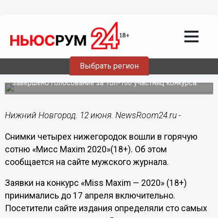
Общество
12.06.2020
19:41
Четыре нижегородки попали в
Выбрать регион
горячую сотню «Мисс Maxim 2020»
Завершено голосование за Топ-100 участниц конкурса.
Нижний Новгород. 12 июня. NewsRoom24.ru -
Снимки четырех нижегородок вошли в горячую
сотню «Мисс Maxim 2020»(18+). Об этом
сообщается на сайте мужского журнала.
Заявки на конкурс «Miss Maxim — 2020» (18+)
принимались до 17 апреля включительно.
Посетители сайте издания определяли сто самых