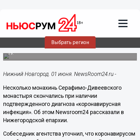
Общество
01.06.2020
16:59
Нижегородская епархия подтвердила
смерть монахинь в Дивееве
Выбрать регион
Дивеевский монастырь стал крупнейшим очагом COVID-
19.
Нижний Новгород. 01 июня. NewsRoom24.ru -
Несколько монахинь Серафимо-Дивеевского
монастыря скончались при наличии
подтвержденного диагноза «коронавирусная
инфекция». Об этом Newsroom24 рассказали в
Нижегородской епархии.
Собеседник агентства уточнил, что коронавирусом