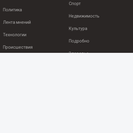
Спорт
Политика
Недвижимость
Лента мнений
Культура
Технологии
Подробно
Происшествия
Здоровье
Экономика
ПОДПИСКА
Подпишись на рассылку NEWSROOM24
и будь
в курсе новостей в своём городе:
Подписаться
© 2012 - 2025 ООО "Ньюсрум" (ИА Newsroom24 (Ньюсрум24).