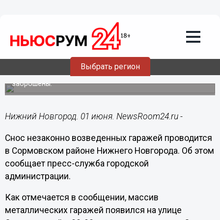
Общество
01.06.2020
13:58
Гаражи-самострои сносят в Сормове
Выбрать регион
Гаражный массив на улице Светлоярской появился в 80-
90 годах прошлого века, сейчас многие гаражи
заброшены.
Нижний Новгород. 01 июня. NewsRoom24.ru -
Снос незаконно возведенных гаражей проводится
в Сормовском районе Нижнего Новгорода. Об этом
сообщает пресс-служба городской
администрации.
Как отмечается в сообщении, массив
металлических гаражей появился на улице