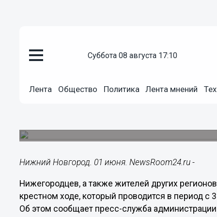
суббота 08 августа 17:10
Общество
01.06.2020
14:27
Лента
Общество
Политика
Лента мнений
Тех
Нижегородцев просят не участ
крестном ходе
В этом году планирует провести его без участия
Нижний Новгород. 01 июня. NewsRoom24.ru -
Нижегородцев, а также жителей других регионов
крестном ходе, который проводится в период с 3
Об этом сообщает пресс-служба администрации